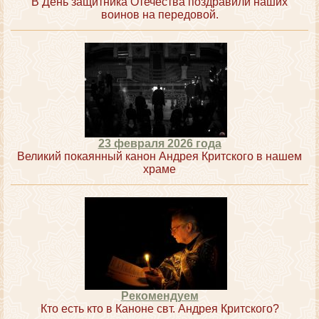
В День защитника Отечества поздравили наших
воинов на передовой.
23 февраля 2026 года
Великий покаянный канон Андрея Критского в нашем
храме
Рекомендуем
Кто есть кто в Каноне свт. Андрея Критского?