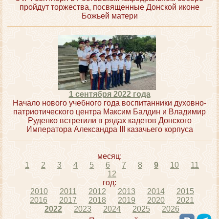
пройдут торжества, посвященные Донской иконе
Божьей матери
1 сентября 2022 года
Начало нового учебного года воспитанники духовно-
патриотического центра Максим Балдин и Владимир
Руденко встретили в рядах кадетов Донского
Императора Александра III казачьего корпуса
месяц:
1
2
3
4
5
6
7
8
9
10
11
12
год:
2010
2011
2012
2013
2014
2015
2016
2017
2018
2019
2020
2021
2022
2023
2024
2025
2026