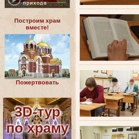
Построим храм
вместе!
Пожертвовать
3D-тур
по храму