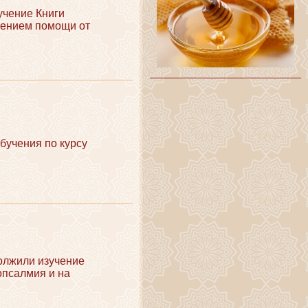
учение Книги
шением помощи от
бучения по курсу
олжили изучение
опсалмия и на