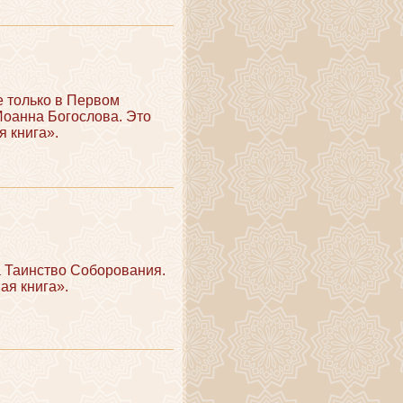
е только в Первом
Иоанна Богослова. Это
я книга».
а Таинство Соборования.
ая книга».