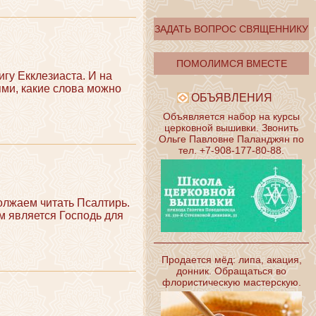
ЗАДАТЬ ВОПРОС СВЯЩЕННИКУ
ПОМОЛИМСЯ ВМЕСТЕ
гу Екклезиаста. И на
ми, какие слова можно
ОБЪЯВЛЕНИЯ
Объявляется набор на курсы
церковной вышивки. Звонить
Ольге Павловне Паланджян по
тел. +7-908-177-80-88.
олжаем читать Псалтирь.
м является Господь для
Продается мёд: липа, акация,
донник. Обращаться во
флористическую мастерскую.