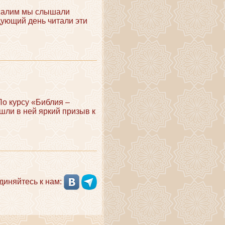
салим мы слышали
дующий день читали эти
По курсу «Библия –
шли в ней яркий призыв к
диняйтесь к нам: