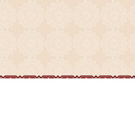
ГЛАВНАЯ
О ПРИХОДЕ
ФОТО И ВИДЕО
НОВОСТИ
ИСТОРИЯ ПРИХОДА
НАШИ ХРАМЫ
РАСПИСАНИЕ
ДУХОВЕНСТВО
ПРАЗДНИКИ
ВОСКРЕСЕНСКИЙ СОБОР
ЧАСОВНИ
ВИДЕО
СТРОИТЕЛЬСТВО
НАШИ СВЯТЫНИ
ЖИЗНЬ ПРИХОДА
КОНТАКТЫ
ДРУЗЬЯ
БОГОСЛУЖЕНИЯ
ФОРУМ
АРХИВ