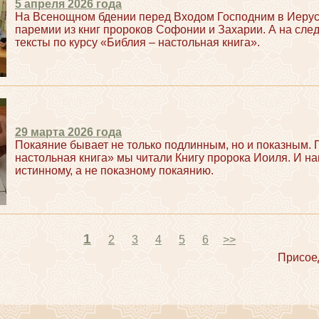
5 апреля 2026 года
На Всенощном бдении перед Входом Господним в Иеру
паремии из книг пророков Софонии и Захарии. А на сле
тексты по курсу «Библия – настольная книга».
29 марта 2026 года
Покаяние бывает не только подлинным, но и показным. 
настольная книга» мы читали Книгу пророка Иоиля. И на
истинному, а не показному покаянию.
1
2
3
4
5
6
>>
Присое