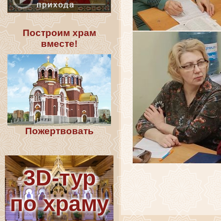
Построим храм
вместе!
Пожертвовать
3D-тур
по храму