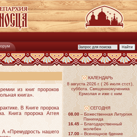
орум
КАЛЕНДАРЬ
8 августа 2026 г. ( 26 июля ст.ст.),
суббота. Священномученика
емии из книг пророков
Ермолая и иже с ним
ольная книга».
рактике. В Книге пророка
СЕГОДНЯ
а. Книга пророка Аггея
08.00
– Божественная Литургия.
Панихида
16.45
– Благодарственный
молебен
. А «Премудрость нашего
17.00
– Всенощное бдение