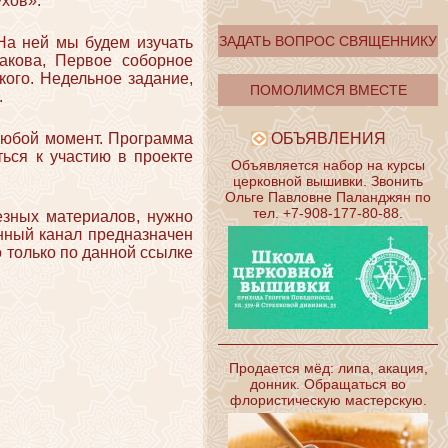
ухов».
ЗАДАТЬ ВОПРОС СВЯЩЕННИКУ
На ней мы будем изучать
акова, Первое соборное
ого. Недельное задание,
ПОМОЛИМСЯ ВМЕСТЕ
.
 любой момент. Программа
ОБЪЯВЛЕНИЯ
ться к участию в проекте
Объявляется набор на курсы
церковной вышивки. Звонить
Ольге Павловне Паланджян по
тел. +7-908-177-80-88.
езных материалов, нужно
нный канал предназначен
 только по данной ссылке
Продается мёд: липа, акация,
донник. Обращаться во
флористическую мастерскую.