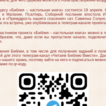
нать, для чего Церковь молится о «благорастворении возд
урсу «Библия – настольная книга» состоится 19 апреля. 
и и Малахии, Псалтирь, Соборной послание апостола И
а и «Премудрость нашего спасения» свт. Симеона Солунск
 эта встреча, уже опубликовано в телеграм-канале проекта
частником проекта «Библия – настольная книга» можно в
бразом, что, даже если вы пропустили начало, подключи
е.
учения Библии, в том числе для получения заданий и пол
ый для этого телеграм-канал «Читаем Библию Вместе». Да
 нашего храма, поэтому зайти на него и подписаться можно
акже по qr-коду.