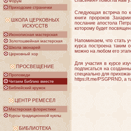
спасения» помогла нам уз
Форум
Приходские странички
Следующая встреча по к
книги пророков Захари
ШКОЛА ЦЕРКОВНЫХ
послание апостола Петр
ИСКУССТВ
которому будет посвящена
Иконописная мастерская
Напоминаем, что стать у
Золотошвейная мастерская
курса построена таким о
Школа звонарей
можно на любом его этап
Церковный хор
Для участия в курсе из
ПРОСВЕЩЕНИЕ
подписаться на созданн
специально для прихожан
Проповеди
https://t.me/PSGPRND, а т
Читаем Библию вместе
Библейский кружок
ЦЕНТР РЕМЕСЕЛ
Мастерская флористики
Курсы традиционной куклы
БИБЛИОТЕКА