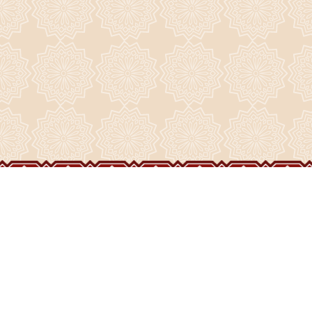
ГЛАВНАЯ
О ПРИХОДЕ
ФОТО И ВИДЕО
НОВОСТИ
ИСТОРИЯ ПРИХОДА
НАШИ ХРАМЫ
РАСПИСАНИЕ
ДУХОВЕНСТВО
ПРАЗДНИКИ
ВОСКРЕСЕНСКИЙ СОБОР
ЧАСОВНИ
ВИДЕО
СТРОИТЕЛЬСТВО
НАШИ СВЯТЫНИ
ЖИЗНЬ ПРИХОДА
КОНТАКТЫ
ДРУЗЬЯ
БОГОСЛУЖЕНИЯ
ФОРУМ
АРХИВ