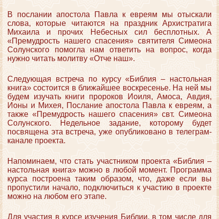
В послании апостола Павла к евреям мы отыскали
слова, которые читаются на праздник Архистратига
Михаила и прочих Небесных сил бесплотных. А
«Премудрость нашего спасения» святителя Симеона
Солунского помогла нам ответить на вопрос, когда
нужно читать молитву «Отче наш».
Следующая встреча по курсу «Библия – настольная
книга» состоится в ближайшее воскресенье. На ней мы
будем изучать книги пророков Иоиля, Амоса, Авдия,
Ионы и Михея, Послание апостола Павла к евреям, а
также «Премудрость нашего спасения» свт. Симеона
Солунского. Недельное задание, которому будет
посвящена эта встреча, уже опубликовано в телеграм-
канале проекта.
Напоминаем, что стать участником проекта «Библия –
настольная книга» можно в любой момент. Программа
курса построена таким образом, что, даже если вы
пропустили начало, подключиться к участию в проекте
можно на любом его этапе.
Для участия в курсе изучения Библии, в том числе для